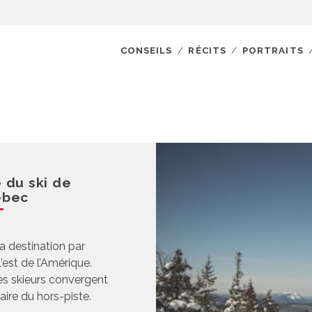
CONSEILS
RÉCITS
PORTRAITS
 du ski de
ébec
a destination par
’est de l’Amérique.
les skieurs convergent
aire du hors-piste.