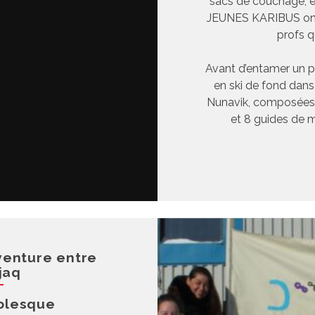
sacs de couchage, é
JEUNES KARIBUS ont u
profs q
Avant d’entamer un p
en ski de fond dan
Nunavik, composées
et 8 guides de m
venture entre
jaq
olesque