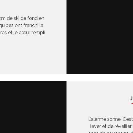
0 km de ski de fond en
uipes ont franchi la
èvres et le cœur rempli
L’alarme sonne. C’est 
lever et de réveille