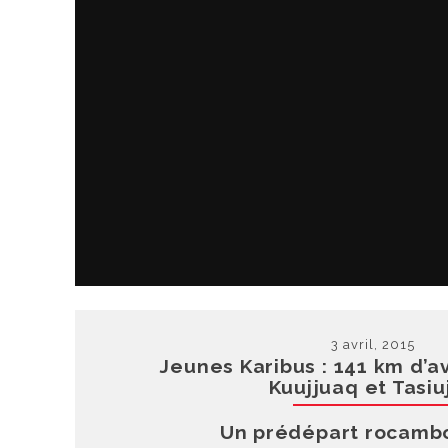
3 avril, 2015
Jeunes Karibus : 141 km d’a
Kuujjuaq et Tasiu
Un prédépart rocamb