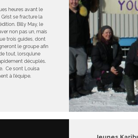
ues heures avant le
Grist se fracture la
dition. Billy May, le
uver non pas un, mais
ue trois guides, dont
neront le groupe afin
de tout, lorsqu’une
rapidement décuplés.
ue. Ce sont Louisa
ent à l’équipe.
Jeunes Karib