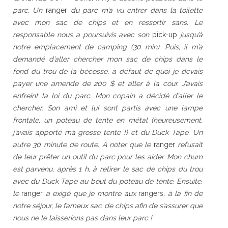
parc. Un
ranger
du parc m’a vu entrer dans la toilette
avec mon sac de chips et en ressortir sans. Le
responsable nous a poursuivis avec son
pick-up
jusqu’à
notre emplacement de camping (30 min). Puis, il
m’a
demandé d’aller chercher mon sac de chips dans le
fond du trou de la bécosse, à défaut de quoi je devais
payer une amende de 200 $ et aller à la cour. J’avais
enfreint la loi du parc. Mon copain a décidé d’aller le
chercher. Son ami et lui sont partis avec une lampe
frontale, un poteau de tente en métal (heureusement,
j’avais apporté ma grosse tente !) et du Duck Tape. Un
autre 30 minute de route. À noter que le
ranger
refusait
de leur prêter un outil du parc pour les aider. Mon chum
est parvenu, après 1 h, à retirer le sac de chips du trou
avec du Duck Tape au bout du poteau de tente. Ensuite,
le
ranger
a exigé que je montre aux
rangers
, à la fin de
notre séjour, le fameux sac de chips afin de s’assurer que
nous ne le laisserions pas dans leur parc !