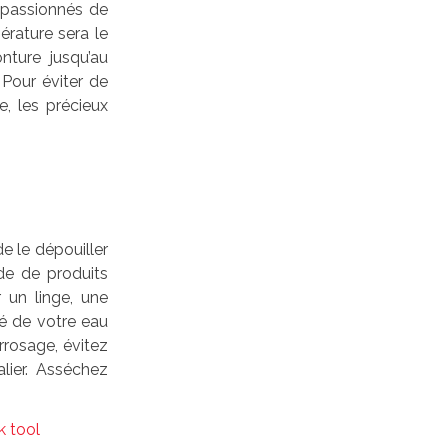
s passionnés de
rature sera le
nture jusqu’au
 Pour éviter de
e, les précieux
de le dépouiller
ide de produits
 un linge, une
té de votre eau
rrosage, évitez
lier. Asséchez