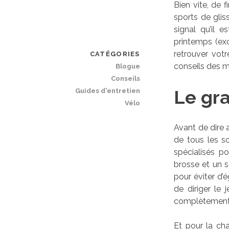
Bien vite, de 
sports de gli
signal qu’il 
printemps (exc
retrouver votr
CATÉGORIES
conseils des 
Blogue
Conseils
Le gr
Guides d'entretien
Vélo
Avant de dire a
de tous les so
spécialisés p
brosse et un s
pour éviter d’
de diriger le
complètement à
Et pour la cha