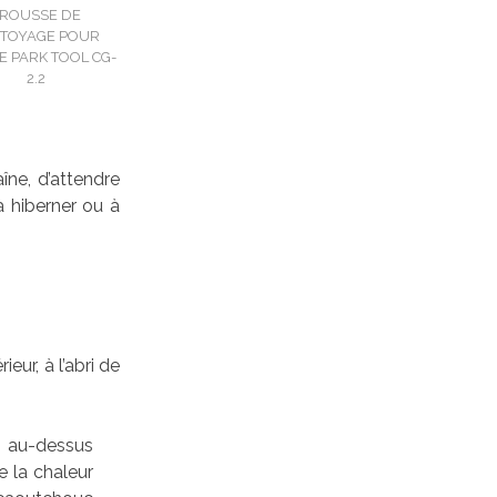
TROUSSE DE
TOYAGE POUR
E PARK TOOL CG-
2.2
îne, d’attendre
à hiberner ou à
ieur, à l’abri de
e au-dessus
e la chaleur