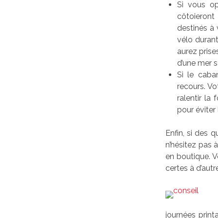
Si vous op
côtoieront 
destinés à 
vélo durant
aurez prise
d’une mer s
Si le caba
recours. V
ralentir la
pour éviter
Enfin, si des 
n’hésitez pas 
en boutique. V
certes à d’aut
journées print