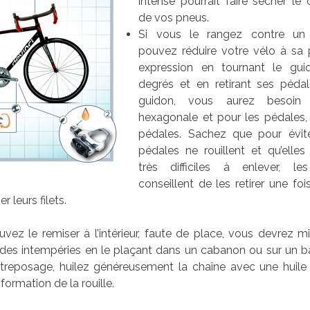
intense pourrait faire sécher le
de vos pneus.
Si vous le rangez contre un
pouvez réduire votre vélo à sa 
expression en tournant le gu
degrés et en retirant ses pédal
guidon, vous aurez besoin 
hexagonale et pour les pédales, 
pédales. Sachez que pour évit
pédales ne rouillent et qu’elles
très difficiles à enlever, l
conseillent de les retirer une fo
r leurs filets.
vez le remiser à l’intérieur, faute de place, vous devrez 
i des intempéries en le plaçant dans un cabanon ou sur un 
entreposage, huilez généreusement la chaîne avec une huile
 formation de la rouille.