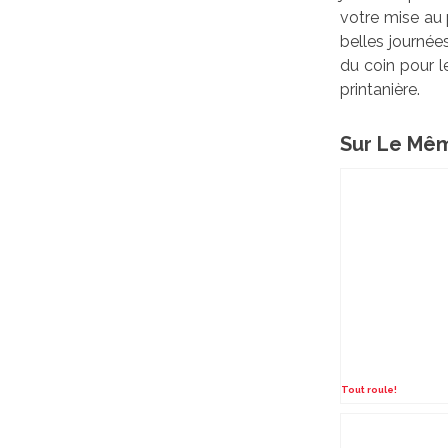
votre mise au 
belles journée
du coin pour l
printanière.
Sur Le Mêm
Tout roule!