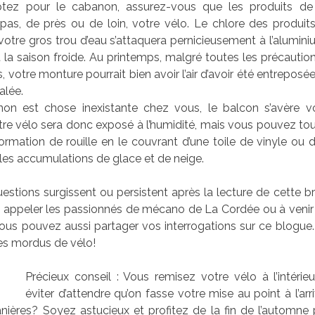
tez pour le cabanon, assurez-vous que les produits de
pas, de près ou de loin, votre vélo. Le chlore des produits
votre gros trou d’eau s’attaquera pernicieusement à l’alumin
 la saison froide. Au printemps, malgré toutes les précauti
s, votre monture pourrait bien avoir l’air d’avoir été entreposée
alée.
non est chose inexistante chez vous, le balcon s’avère vo
otre vélo sera donc exposé à l’humidité, mais vous pouvez t
 formation de rouille en le couvrant d’une toile de vinyle ou 
 les accumulations de glace et de neige.
questions surgissent ou persistent après la lecture de cette b
à appeler les passionnés de mécano de La Cordée ou à venir
ous pouvez aussi partager vos interrogations sur ce blogue. 
res mordus de vélo!
Précieux conseil : Vous remisez votre vélo à l’intérie
éviter d’attendre qu’on fasse votre mise au point à l’arr
anières? Soyez astucieux et profitez de la fin de l’automne p