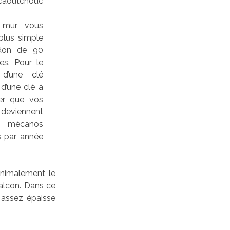
 caoutchouc
 mur, vous
plus simple
idon de 90
es. Pour le
d’une clé
d’une clé à
er que vos
 deviennent
es mécanos
is par année
minimalement le
balcon. Dans ce
 assez épaisse