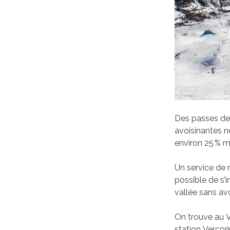
Des passes de 
avoisinantes n
environ 25 % m
Un service de n
possible de s’i
vallée sans avo
On trouve au V
station Vercori