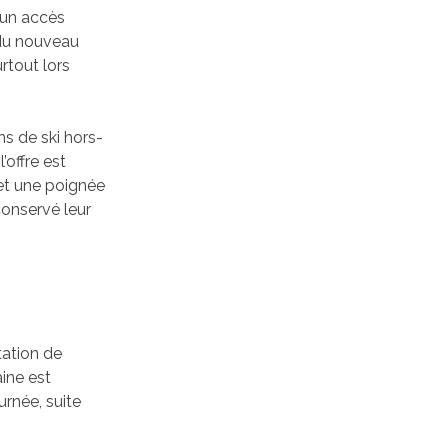
t un accès
 du nouveau
rtout lors
ns de ski hors-
’offre est
 et une poignée
conservé leur
station de
aine est
rnée, suite