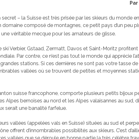
Par
 secret – la Suisse est très prisée par les skieurs du monde en
n domaine composé de montagnes, ce petit pays d’un peu pl
 une véritable mecque pour les amateurs de glisse.
 ski Verbier, Gstaad, Zermatt, Davos et Saint-Moritz profitent
ale. Par contre, ce n’est pas tout le monde qui apprécie l’
grandes stations. Si ces dernières ne sont pas votre tasse de
nombrables vallées où se trouvent de petites et moyennes stati
canton suisse francophone, comporte plusieurs petits bijoux p
es Alpes bernoises au nord et les Alpes valaisannes au sud, di
 serait une banalité farfelue.
sieurs vallées (appelées vals en Suisse) situées au sud et perpe
ône offrent d’innombrables possibilités aux skieurs. C’est d’aill
 ces vallées que se déroule en bonne partie la très célèbre tra