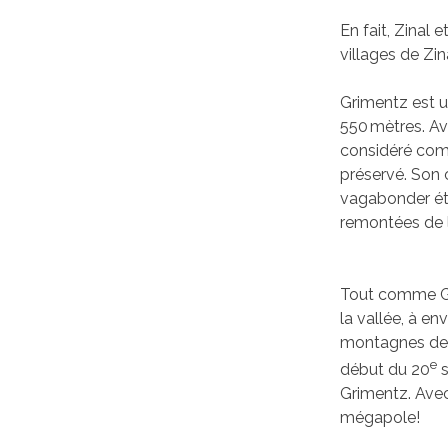
En fait, Zinal
villages de Zin
Grimentz est un
550 mètres. Av
considéré comm
préservé. Son
vagabonder étai
remontées de l’
Tout comme Gri
la vallée, à e
montagnes de l
e
début du 20
s
Grimentz. Avec
mégapole!