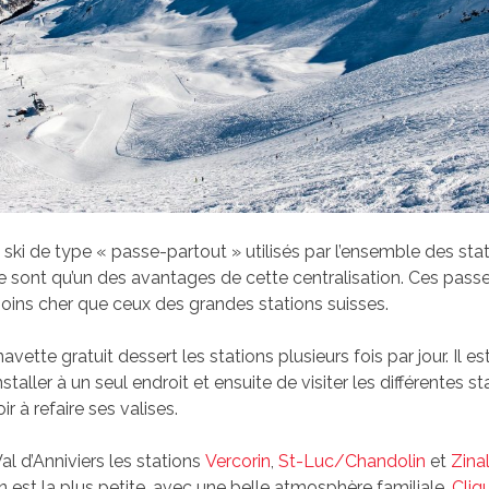
ski de type « passe-partout » utilisés par l’ensemble des sta
e sont qu’un des avantages de cette centralisation. Ces pass
oins cher que ceux des grandes stations suisses.
avette gratuit dessert les stations plusieurs fois par jour. Il e
nstaller à un seul endroit et ensuite de visiter les différentes st
ir à refaire ses valises.
al d’Anniviers les stations
Vercorin
,
St-Luc/Chandolin
et
Zina
n est la plus petite, avec une belle atmosphère familiale.
Cliq