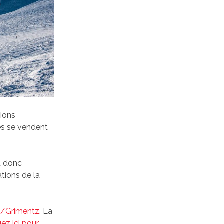
tions
es se vendent
st donc
ations de la
l/Grimentz
. La
uez ici pour