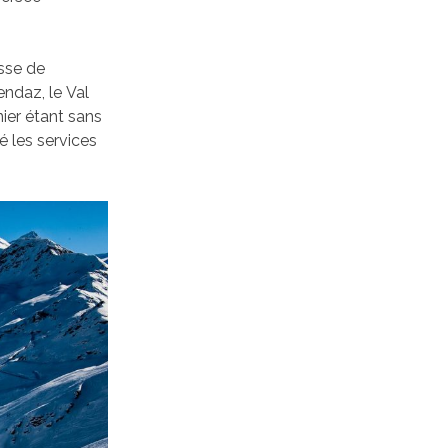
esse de
endaz, le Val
nier étant sans
é les services