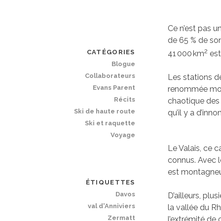
Ce n’est pas un
de 65 % de so
2
CATÉGORIES
41 000 km
est
Blogue
Collaborateurs
Les stations de
Evans Parent
renommée mondi
Récits
chaotique des 
Ski de haute route
qu’il y a d’in
Ski et raquette
Voyage
Le Valais, ce 
connus. Avec l
est montagneux
ÉTIQUETTES
Davos
D’ailleurs, plu
val d'Anniviers
la vallée du Rh
Zermatt
l’extrémité de