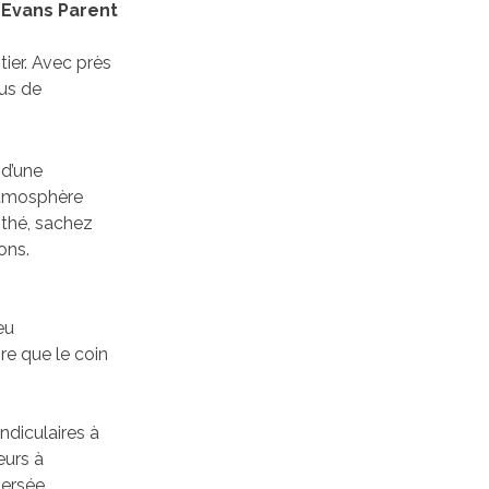
 Evans Parent
tier. Avec près
us de
 d’une
atmosphère
 thé, sachez
ons.
eu
re que le coin
ndiculaires à
eurs à
versée