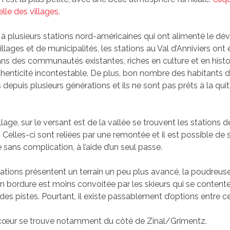
elle des villages.
à plusieurs stations nord-américaines qui ont alimenté le d
lages et de municipalités, les stations au Val d’Anniviers ont 
 des communautés existantes, riches en culture et en histoir
thenticité incontestable. De plus, bon nombre des habitants d
s depuis plusieurs générations et ils ne sont pas prêts à la quit
illage, sur le versant est de la vallée se trouvent les stations d
Celles-ci sont reliées par une remontée et il est possible de s
re sans complication, à l’aide d’un seul passe.
ions présentent un terrain un peu plus avancé, la poudreus
en bordure est moins convoitée par les skieurs qui se content
es pistes. Pourtant, il existe passablement d’options entre ce
œur se trouve notamment du côté de Zinal/Grimentz.