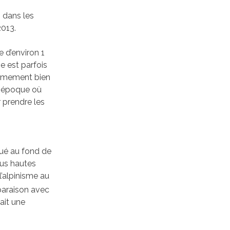
s dans les
2013.
e d’environ 1
e est parfois
rêmement bien
e époque où
r prendre les
tué au fond de
lus hautes
l’alpinisme au
paraison avec
ait une