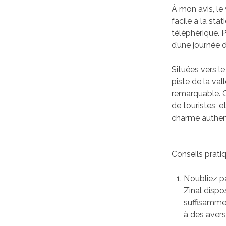
À mon avis, le 
facile à la st
téléphérique. P
d’une journée 
Situées vers le
piste de la val
remarquable. C
de touristes, e
charme authent
Conseils pratiq
N’oubliez pa
Zinal dispo
suffisamme
à des avers