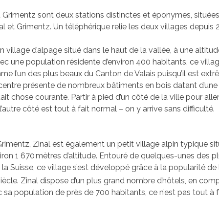
 et Grimentz sont deux stations distinctes et éponymes, située
al et Grimentz. Un téléphérique relie les deux villages depuis 
 village d’alpage situé dans le haut de la vallée, à une altitud
ec une population résidente d’environ 400 habitants, ce villag
e l’un des plus beaux du Canton de Valais puisqu’il est ext
 centre présente de nombreux bâtiments en bois datant d’un
t chose courante. Partir à pied d’un côté de la ville pour alle
autre côté est tout à fait normal – on y arrive sans difficulté.
mentz, Zinal est également un petit village alpin typique si
nviron 1 670 mètres d’altitude. Entouré de quelques-unes des p
a Suisse, ce village s’est développé grâce à la popularité de 
iècle. Zinal dispose d’un plus grand nombre d’hôtels, en com
 sa population de près de 700 habitants, ce n’est pas tout à f