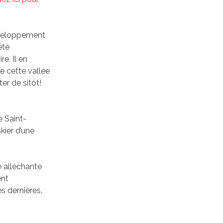
éveloppement
été
e. Il en
e cette vallée
ter de sitôt!
e Saint-
kier d’une
e alléchante
ent
s dernières.