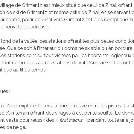
village de Grimentz est mieux situé que celui de Zinal, offran
ation de ski de Grimentz et même celle de Zinal, en se servant
ar contre, partir de Zinal vers Grimentz est plus compliqué, su
de nouvelle poudreuse.
 fond de la vallée, ces stations offrent les plus belles conditio
lée. Que ce soit à l’intérieur du domaine skiable ou en bordure, l
es stations sont surtout visitées par les habitants régionaux
t tout comme les autres stations du Val d’Anniviers, elles ont 
ique au fil du temps.
ues :
s d’aller explorer le terrain qui se trouve entre les pistes! La 
se d’un terrain offrant des virages à couper le souffle! Le dom
nt vaste pour réussir des «
first
tracks »
pendant toute une jou
es de neige.