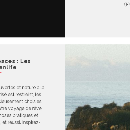
ga
paces : Les
anlife
ouvertes et nature à la
é est restreint, les
icieusement choisies.
otre voyage de rêve,
choses pratiques et
 et réussi. Inspirez-