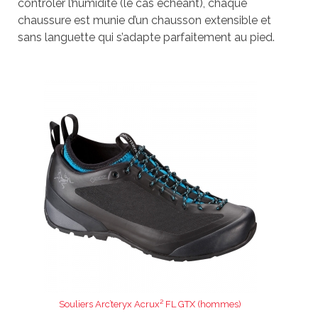
contrôler l’humidité (le cas échéant), chaque
chaussure est munie d’un chausson extensible et
sans languette qui s’adapte parfaitement au pied.
Souliers Arc’teryx Acrux² FL GTX (hommes)