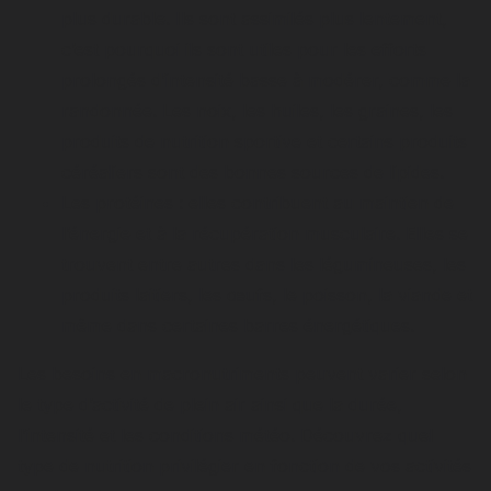
plus durable. Ils sont assimilés plus lentement,
c’est pourquoi ils sont utiles pour les efforts
prolongés d’intensité basse à modérer, comme la
randonnée. Les noix, les huiles, les graines, les
produits de nutrition sportive et certains produits
céréaliers sont des bonnes sources de lipides.
Les protéines : elles contribuent au maintien de
l’énergie et à la récupération musculaire. Elles se
trouvent entre autres dans les légumineuses, les
produits laitiers, les œufs, le poisson, la viande et
même dans certaines barres énergétiques.
Les besoins en macronutriments peuvent varier selon
le type d’activité de plein air ainsi que la durée,
l’intensité et les conditions météo. Découvrez quel
type de nutrition privilégier en fonction de vos activités