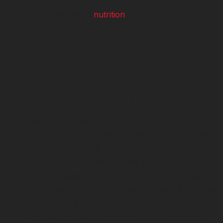
Avant de choisir votre
nutrition
pour votre activité de
plein air, il est important de comprendre ce dont votre
corps a besoin pour conserver son énergie tout au
long de votre aventure.
Pendant l’effort, votre corps puise son énergie dans
trois macronutriments principaux :
Les glucides : ils vont fournir de l’énergie à votre
organisme pendant les activités à haute intensité,
comme le vélo et la course. Ces
macronutriments sont utilisés rapidement par le
corps et ils se retrouvent notamment dans les
fruits, les produits céréaliers et plusieurs produits
de nutrition sportive.
Les lipides : ils vont offrir une réserve d’énergie