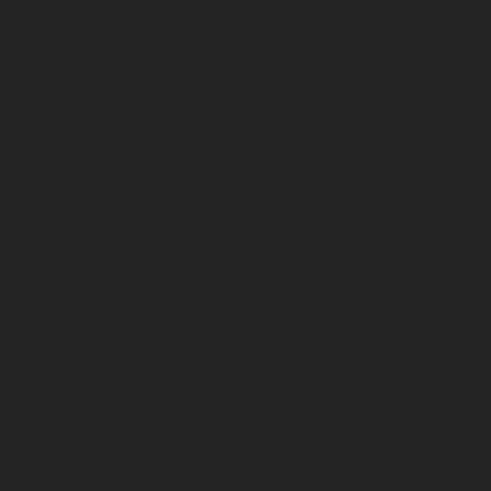
de plein air.
Magasinez la nutrition de plein air