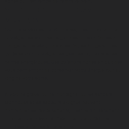
signes qu'il est temps de refaire le plein.
VÉLO DE ROUTE, DE GRAVEL ET DE
MONTAGNE
Comme le vélo est plutôt intense, il est important de
privilégier les sources de glucides qui sont faciles à
manger sur le vélo, mais aussi faciles à digérer. Les
cyclistes vont privilégier les gels, les bonbons et les
barres énergétiques. Ces collations riches en glucides
vous permettront de conserver votre énergie tout au
long de votre sortie.
À vélo de gravel ou de montagne, où les sentiers
techniques et les secteurs éloignés peuvent
compliquer les ravitaillements, il est particulièrement
important de prévoir suffisamment de collations
nutritives et faciles à transporter.