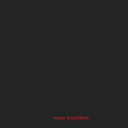
Truc de pro
: une bonne stratégie de nutrition, peu
importe l’activité, consiste à consommer une petite
collation toutes les 60 minutes afin de maintenir un
apport énergétique constant tout au long de votre
activité. N’attendez jamais d’avoir faim pour vous
alimenter, manger régulièrement en petite quantité.
RANDONNÉE DE PLUSIEURS JOURS
Pour les randonnées de plusieurs jours, l'alimentation
demande davantage de planification. En plus de
répondre aux besoins énergétiques quotidiens, il faut
tenir compte du poids, de l'espace disponible dans le
sac à dos et de la facilité de préparation des repas.
Dans ce contexte, les
repas lyophilisés
sont
particulièrement appréciés, puisqu'ils offrent un