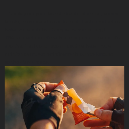
Truc de pro
: pour les activités d’endurance, comme
le vélo, la course et le ski de fond, il est important de
tester votre nutrition. Chaque personne réagit
différemment aux aliments et aux produits de nutrition
sportive, il est donc recommandé de tester votre
nutrition avant vos entraînements ou vos longues
sorties d’endurance.