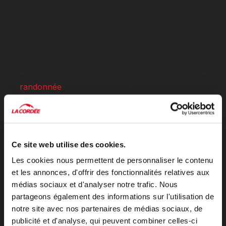
LA NUTRITION POUR LA
RANDONNÉE
La
randonnée
est généralement une activité d’intensité
modérée, mais la durée peut varier de quelques
heures à plusieurs jours. La dépense énergétique
augmente avec la distance, le dénivelé et le poids
transporté. Dans tous les cas, l’
objectif
est de
Ce site web utilise des cookies.
fournir à votre corps l’énergie nécessaire pour
Les cookies nous permettent de personnaliser le contenu
maintenir un effort constant tout au long de la
et les annonces, d'offrir des fonctionnalités relatives aux
médias sociaux et d'analyser notre trafic. Nous
journée.
partageons également des informations sur l'utilisation de
RANDONNÉE D’UNE JOURNÉE
notre site avec nos partenaires de médias sociaux, de
Pour une randonnée de quelques heures, privilégiez
publicité et d'analyse, qui peuvent combiner celles-ci