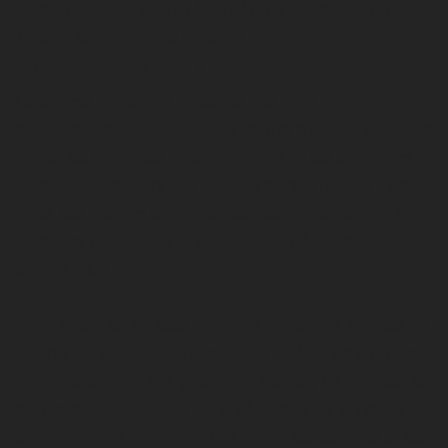
de maintenir un apport énergétique constant tout en
limitant les inconforts digestifs.
COURSE EN SENTIER
La course en sentier présente des défis
supplémentaires, puisque les efforts sont souvent plus
longs, les dénivelés plus importants et les conditions
plus variables. Lors des longues sorties ou des ultra-
trails, les besoins énergétiques peuvent s'étendre sur
plusieurs heures, voire sur une journée complète, ou
encore plus
Pour éviter les baisses d'énergie, plusieurs adeptes de
course en sentier alternent entre différentes sources
de ravitaillement. Les gels énergétiques, les purées, les
barres moelleuses, les fruits séchés et les boissons
électrolytiques permettent de varier les textures et les