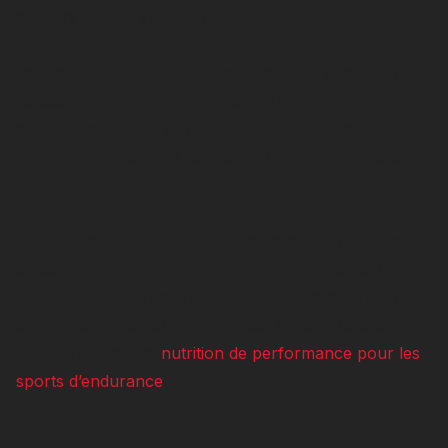
saveurs tout au long de l'effort.
Peu importe le type de course pratiqué, le meilleur
réflexe demeure de manger avant d'avoir faim et de
boire avant d'avoir soif afin d'éviter les baisses
d'énergie qui peuvent rapidement compromettre le
plaisir de courir.
Vous vous préparez pour un marathon, une course
en sentier, un triathlon, une longue sortie à vélo ou un
autre défi d’endurance? Découvrez comment bâtir
une stratégie de nutrition adaptée à vos objectifs dans
notre article sur la
nutrition de performance pour les
sports d’endurance
.