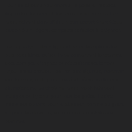
Pour un séjour en autonomie, le poids et l’espace
disponible deviennent des facteurs importants. Les
repas doivent alors offrir un bon apport énergétique
tout en étant légers, compacts et faciles à préparer.
Les repas lyophilisés figurent parmi les options les
plus populaires, puisqu'ils se conservent longtemps,
occupent peu d'espace et nécessitent seulement
l'ajout d'eau chaude. Pad thaï aux légumes, macaroni
aux tomates, chili, porc braisé et même risotto aux
champignons, les choix de repas lyophilisés sont
multiples et il y en a pour tous les goûts. Il existe
même des options pour le déjeuner, comme du gruau
ou pour les desserts, comme une croustade aux
pommes.