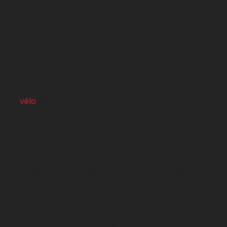
LA NUTRITION POUR LE
VÉLO
Le
vélo
est une activité d’endurance à intensité
souvent élevé qui peut rapidement entraîner une
dépense énergétique importante, surtout lors des
longues sorties.
Une règle simple consiste à manger de petites
quantités régulièrement, et à boire fréquemment tout
au long de la sortie. Les baisses d'énergie, les
étourdissements, ou les crampes sont souvent des