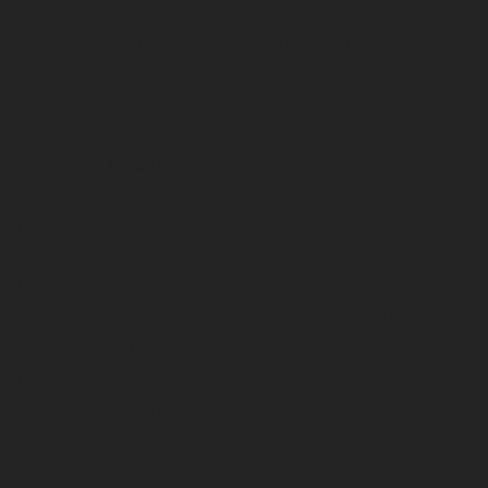
Pour les déjeuners, le gruau garni de fruits séchés, les
œufs ou les crêpes sont des options simples et
nourrissantes. Les sandwichs, les salades de pâtes ou
les wraps constituent d'excellents repas pour le dîner,
tandis que les grillades, les plats mijotés ou les
papillotes préparées sur le feu de camp sont parfaits
pour le souper.
Il est tout de même important d’avoir suffisamment
d’aliments non périssables et de repas lyophilisés pour
être prêts à toute éventualité. Il est aussi essentiel de
planifier des collations énergétiques en fonction des
activités que vous souhaitez pratiquer lors de votre
séjour en camping.
POUR LE CAMPING EN AUTONOMIE