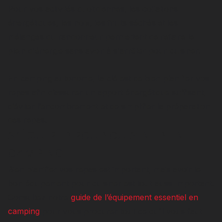
Pour vos activités quotidiennes, les collations
énergétiques, les noix, les fruits séchés et les
mélanges du randonneur permettent de refaire le
plein d'énergie sans avoir à s'arrêter pour cuisiner.
En camping autonome, la clé est de bien planifier vos
repas afin d’assurer un apport énergétique suffisant,
d’éviter l’encombrement et de simplifier la préparation
des repas.
S’ÉQUIPER POUR CUISINER EN
CAMPING
Bien planifier vos repas est important, mais avoir le
bon équipement pour cuisiner est tout aussi important.
Consultez notre
guide de l’équipement essentiel en
camping
pour vous procurer tout ce qu’il vous faut