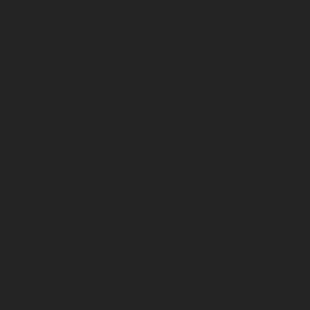
excellent ratio entre le poids et l'apport énergétique.
Faciles à transporter et rapides à préparer, ils
permettent de limiter la quantité de nourriture à
transporter tout en simplifiant l'organisation des repas.
Pour les déjeuners, des aliments légers et riches en
glucides, comme le gruau, les céréales ou les fruits
déshydratés constituent de bons choix. Pour les repas
du soir, combiner des glucides et des protéines pour
refaire les réserves d’énergie et soutenir la
récupération musculaire. Tout au long de la journée,
les collations demeurent essentielles pour maintenir
un niveau d'énergie constant.
Pour cuisiner en randonnée, il est nécessaire de vous
procurer de l’équipement léger, compact et pratique.