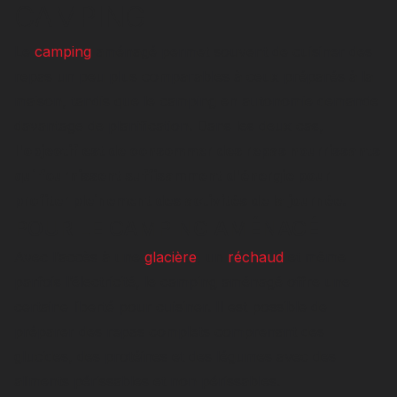
CAMPING
Le
camping
aménagé permet souvent de cuisiner des
repas un peu plus comparables à ceux préparés à la
maison, tandis que le camping en autonomie demande
davantage de planification. Dans les deux cas,
l'objectif est de consommer des repas nourrissants
qui fournissent suffisamment d'énergie pour
profiter pleinement des activités de la journée.
POUR LE CAMPING AMÉNAGÉ
Avec l’accès à une
glacière
, un
réchaud
et même
parfois l’électricité, le camping aménagé offre une
certaine liberté pour cuisiner. Il est possible de
préparer des repas complets comprenant des
glucides, des protéines et des légumes avec des
aliments périssables et non périssables.