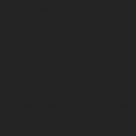
pourquoi il est important d'en consommer qui sont
remplis de glucides faciles à digérer.
COURSE SUR ROUTE
Pour les petites sorties quotidiennes, une alimentation
équilibrée au quotidien suffit généralement à répondre
aux besoins énergétiques. Toutefois, à mesure que les
distances augmentent, comme pour un demi-
marathon, un marathon ou de longues sorties
d'entraînement, l'alimentation pendant l'effort devient
plus importante.
Encore une fois, les gels et les bonbons énergétiques,
les purées et les boissons contenant des électrolytes
figurent parmi les options les plus populaires auprès
des coureurs sur route. Faciles à transporter et à
consommer en mouvement, ces produits permettent