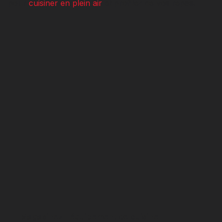
pour
cuisiner en plein air
et profiter de vos repas.
Magasinez l'équipement de cuisine