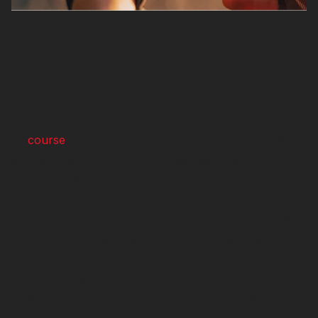
LA NUTRITION POUR LA
COURSE À PIED
La
course
à pied est également un sport à intensité
élevée qui sollicite rapidement les réserves
énergétiques de votre corps.
Comme pour le vélo, il faut privilégier des collations
riches en glucides qui sont faciles à transporter, à
manger et à digérer. Comme votre organisme dirige
toute son énergie sur l’effort physique, il peut être
plus difficile de digérer certains aliments, c'est