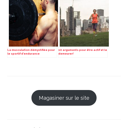
La musculation démystifiée pour
10 arguments pour être actif et le
le sportif d’endurance
demeurer!
Magasiner sur le site