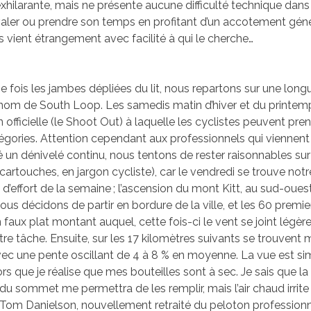
xhilarante, mais ne présente aucune difficulté technique dans 
aler ou prendre son temps en profitant d’un accotement géné
 vient étrangement avec facilité à qui le cherche…
e fois les jambes dépliées du lit, nous repartons sur une long
nom de South Loop. Les samedis matin d’hiver et du printemp
officielle (le Shoot Out) à laquelle les cyclistes peuvent pre
tégories. Attention cependant aux professionnels qui viennent 
 un dénivelé continu, nous tentons de rester raisonnables sur
cartouches, en jargon cycliste), car le vendredi se trouve no
 d’effort de la semaine ; l’ascension du mont Kitt, au sud-oue
nous décidons de partir en bordure de la ville, et les 60 premi
 faux plat montant auquel, cette fois-ci le vent se joint légè
re tâche. Ensuite, sur les 17 kilomètres suivants se trouvent 
vec une pente oscillant de 4 à 8 % en moyenne. La vue est s
rs que je réalise que mes bouteilles sont à sec. Je sais que la
u sommet me permettra de les remplir, mais l’air chaud irrit
se Tom Danielson, nouvellement retraité du peloton professionn