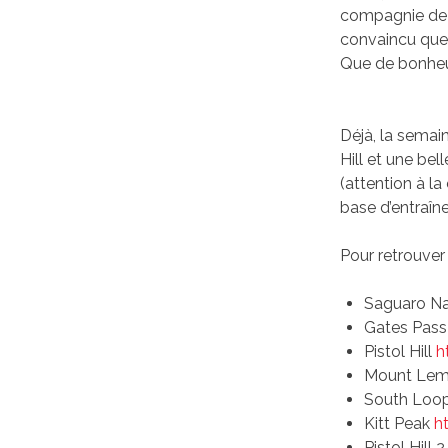
compagnie de s
convaincu que l
Que de bonheu
Déjà, la semai
Hill et une bel
(attention à la
base d’entraîn
Pour retrouver 
Saguaro Na
Gates Pas
Pistol Hill
h
Mount Le
South Loo
Kitt Peak
h
Pistol Hill 