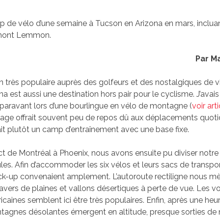
mp de vélo d’une semaine à Tucson en Arizona en mars, incluan
mont Lemmon.
Par M
n très populaire auprès des golfeurs et des nostalgiques de v
ona est aussi une destination hors pair pour le cyclisme. J’avai
paravant lors d’une bourlingue en vélo de montagne (
voir art
age offrait souvent peu de repos dû aux déplacements quotid
it plutôt un camp d’entraînement avec une base fixe.
ect de Montréal à Phoenix, nous avons ensuite
pu
diviser notr
les. Afin d’accommoder les six vélos et leurs sacs de transpor
ck-up convenaient amplement. L’autoroute rectiligne nous mè
ravers de plaines et vallons désertiques à perte de vue. Les vo
icaines semblent ici être très populaires. Enfin, après une he
tagnes désolantes émergent en altitude, presque sorties de n