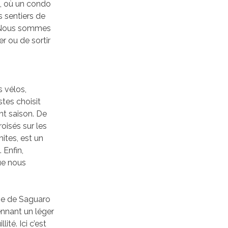
n, où un condo
s sentiers de
e. Nous sommes
r ou de sortir
s vélos,
stes choisit
ant saison. De
oisés sur les
ites, est un
 Enfin,
ue nous
age de Saguaro
ennant un léger
ité. Ici c’est