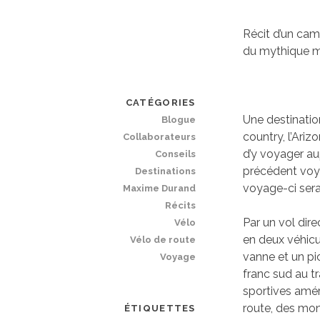
‪Récit d’un ca
du mythique 
CATÉGORIES
Une destinatio
Blogue
country, l’Ariz
Collaborateurs
d’y voyager au
Conseils
précédent voy
Destinations
voyage-ci sera
Maxime Durand
Récits
Par un vol dir
Vélo
en deux véhicu
Vélo de route
vanne et un pi
Voyage
franc sud au t
sportives amér
route, des mon
ÉTIQUETTES