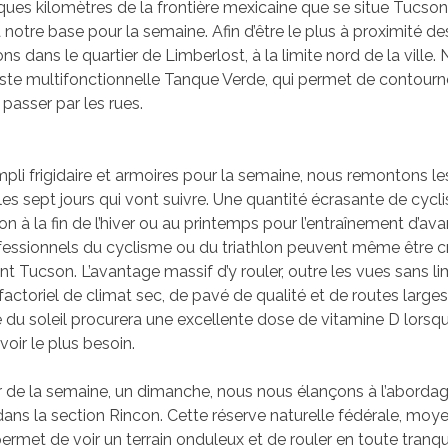
elques kilomètres de la frontière mexicaine que se situe Tucso
notre base pour la semaine. Afin d’être le plus à proximité de
ons dans le quartier de Limberlost, à la limite nord de la vill
piste multifonctionnelle Tanque Verde, qui permet de contourne
s passer par les rues.
mpli frigidaire et armoires pour la semaine, nous remontons le
les sept jours qui vont suivre. Une quantité écrasante de cycli
on à la fin de l’hiver ou au printemps pour l’entraînement d’av
ssionnels du cyclisme ou du triathlon peuvent même être cr
t Tucson. L’avantage massif d’y rouler, outre les vues sans lim
ctoriel de climat sec, de pavé de qualité et de routes larges.
 du soleil procurera une excellente dose de vitamine D lorsq
oir le plus besoin.
r de la semaine, un dimanche, nous nous élançons à l’abord
dans la section Rincon. Cette réserve naturelle fédérale, moy
permet de voir un terrain onduleux et de rouler en toute tranquill