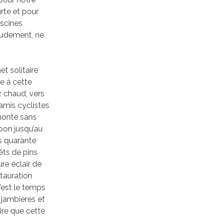
rte et pour
iscines
audement, ne
t solitaire
e à cette
z chaud, vers
amis cyclistes
 monte sans
 bon jusqu’au
es quarante
êts de pins
re éclair de
stauration
c’est le temps
 jambières et
ire que cette