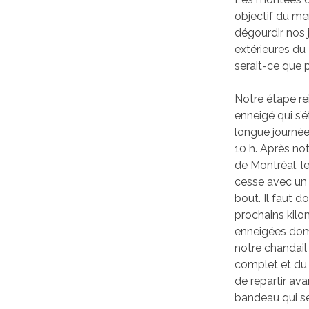
objectif du me
dégourdir nos 
extérieures d
serait-ce que 
Notre étape re
enneigé qui s’
longue journée
10 h. Après no
de Montréal, l
cesse avec un a
bout. Il faut 
prochains kilo
enneigées domi
notre chandail 
complet et du t
de repartir av
bandeau qui se