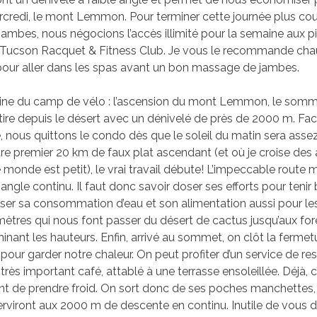
rcredi, le mont Lemmon. Pour terminer cette journée plus cou
jambes, nous négocions l’accès illimité pour la semaine aux p
u Tucson Racquet & Fitness Club. Je vous le recommande ch
pour aller dans les spas avant un bon massage de jambes.
ine du camp de vélo : l’ascension du mont Lemmon, le somme
étire depuis le désert avec un dénivelé de près de 2000 m. Fac
, nous quittons le condo dès que le soleil du matin sera asse
tre premier 20 km de faux plat ascendant (et où je croise des 
e monde est petit), le vrai travail débute! L’impeccable route
ngle continu. Il faut donc savoir doser ses efforts pour tenir
doser sa consommation d’eau et son alimentation aussi pour l
mètres qui nous font passer du désert de cactus jusqu’aux for
nant les hauteurs. Enfin, arrivé au sommet, on clôt la fermetu
pour garder notre chaleur. On peut profiter d’un service de re
rès important café, attablé à une terrasse ensoleillée. Déjà, 
ant de prendre froid. On sort donc de ses poches manchettes,
rviront aux 2000 m de descente en continu. Inutile de vous d