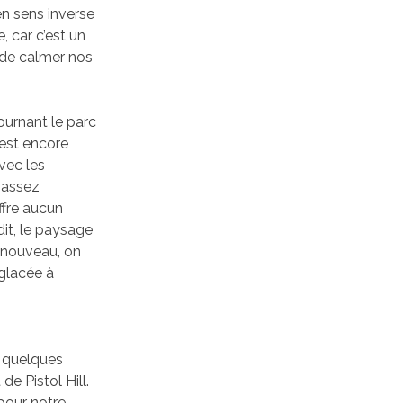
en sens inverse
 car c’est un
 de calmer nos
ournant le parc
 est encore
vec les
e assez
ffre aucun
dit, le paysage
e nouveau, on
 glacée à
c quelques
de Pistol Hill.
pour notre