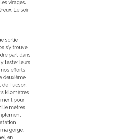
les virages.
reux. Le soir
ue sortie
s s’y trouve
ndre part dans
y tester leurs
 nos efforts
tre deuxième
st de Tucson.
ers kilomètres
rement pour
mille mètres
implement
 station
e ma gorge.
el, en