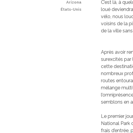
C’est là, à qu
Arizona
loué deviendra 
États-Unis
vélo, nous lou
voisins de la 
de la ville san
Après avoir re
surexcités par 
cette destinati
nombreux profe
routes entouran
mélange multifa
l’omniprésence
semblons en av
Le premier jou
National Park 
frais d’entrée, 