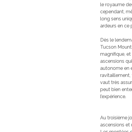
le royaume des
cependant, mêm
long sens uniq
ardeurs en ce p
Dès le lendema
Tucson Mountai
magnifique, et
ascensions qui 
autonome en ea
ravitaillement,
vaut très assur
peut bien ente
l’expérience.
Au troisième j
ascensions et u
Les montées on