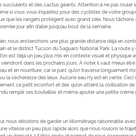
 succulents et des cactus géants. Attention à ne pas rouler 
e si vous vous inquiétez pour des cyclistes de votre groupe,
ue que les rangers protègent avec grand zèle. Nous tâchons
remier jour afin d’aller jusqu’au bout de la semaine.
in, nous enclenchons une plus grande distance déjà en cont
n et le district Tucson du Saguaro National Park. La route y
 l’on est déjà un peu plus mis en contexte visuel et physique a
viendront dans les prochains jours. À noter, il vaut mieux êtr
u et en nourriture, car le parc qu’on traverse longuement n’o
 vu la sécheresse des lieux. Aucune eau n’y est en vente. Ceci 
ément ce petit inconfort et dès qu’on atteint la civilisation d
ndu remplir ses bouteilles et même ajouter une petite crème
our, nous décidons de garder un kilométrage raisonnable ave
ne vitesse un peu plus rapide alors que nous roulons le trajet 
t un dénivelé à faible angle et permet de nous économiser 