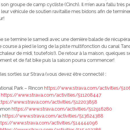
on groupe de camp cycliste (Cinch). Il m’en aura fallu très p
eur véhicule de soutien ravitaille mes bidons afin de terminer
r!
ne se termine le samedi avec une dernière balade de récupérat
le course à pied le long de la piste multifonction du canal Ta
 chaleur de midi, toutefois!). De retour à la maison, quelques
ement et de fat bike puis la saison pourra commencer!
les sorties sur Strava (vous devez être connecté) :
tional Park – Rincon
https://www.strava.com/activities/510
s
https://www.strava.com/activities/511208447
ttps://www.strava.com/activities/512203858
mmon
https://www.strava.com/activities/512916280
p
https://www.strava.com/activities/513624388
ttps://www.strava.com/activities/514444096
2
https://www.strava.com/activities/515402286