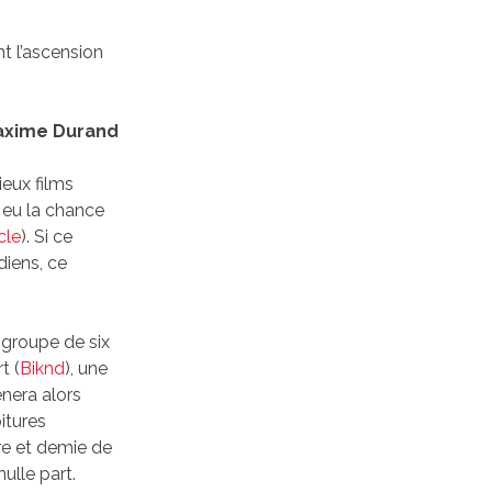
t l’ascension
axime Durand
ieux films
s eu la chance
icle
). Si ce
iens, ce
e groupe de six
t (
Biknd
), une
nera alors
itures
ure et demie de
ulle part.