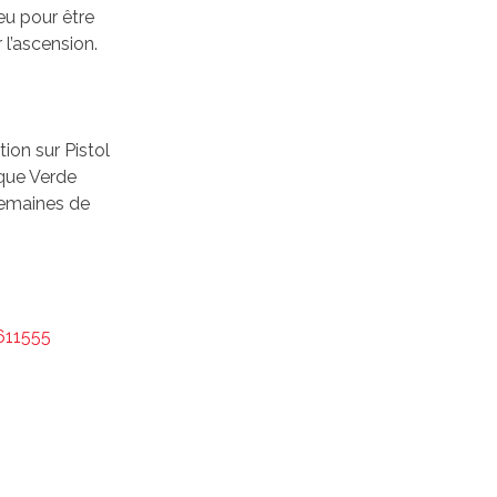
eu pour être
 l’ascension.
ion sur Pistol
nque Verde
 semaines de
611555