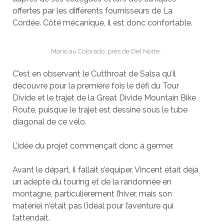
offertes par les différents fournisseurs de La
Cordé
e. C
ôté mécanique, il est donc confortable.
Mario au Colorado, près de Del Norte.
C’est en observant le Cutthroat de Salsa qu’il
découvre pour la première fois le défi du Tour
Divide et le trajet de la Great Divide Mountain Bike
Route, puisque le trajet est dessiné sous le tube
diagonal de ce vé
lo.
L’idée du projet commen
ç
ait donc à germer.
Avant le départ, il fallait s’é
quiper. Vincent
était déjà
un adepte du
touring
et de la randonnée en
montagne, particulièrement l’hiver, mais son
maté
riel n
’était pas l’idéal pour l’aventure qui
l’attendait.