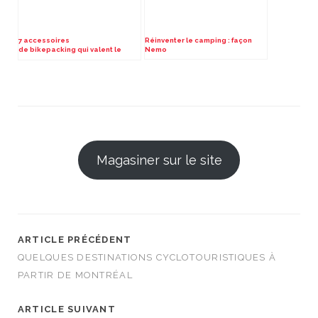
7 accessoires
Réinventer le camping : façon
de bikepacking qui valent le
Nemo
détour
Magasiner sur le site
ARTICLE PRÉCÉDENT
QUELQUES DESTINATIONS CYCLOTOURISTIQUES À
PARTIR DE MONTRÉAL
ARTICLE SUIVANT