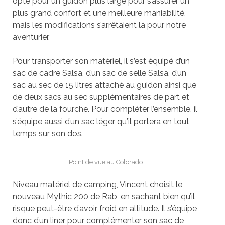
opte pour un guidon plus large pour s’assurer un
plus grand confort et une meilleure maniabilité,
mais les modifications s’arrêtaient là pour notre
aventurier.
Pour transporter son maté
riel, il s
’est é
quip
é d’un
sac de cadre Salsa, d’un sac de selle Salsa, d’un
sac au sec de 15 litres attaché au guidon ainsi que
de deux sacs au sec supplémentaires de part et
d’autre de la fourche. Pour compléter l’ensemble, il
s’équipe aussi d’un sac lé
ger qu
’il portera en tout
temps sur son dos.
Point de vue au Colorado.
Niveau matériel de camping, Vincent choisit le
nouveau Mythic 200 de Rab, en sachant bien qu’il
risque peut-être d’avoir froid en altitude. Il s’équipe
donc d’un
liner
pour complémenter son sac de