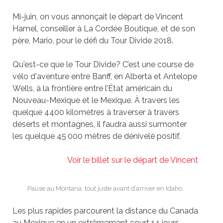
Mi-juin, on vous annon
ç
ait le départ de Vincent
Hamel, conseiller à
La Cord
ée Boutique, et de son
père, Mario, pour le défi du Tour Divide 2018.
Qu
’est-ce que le Tour Divide? C’est une course de
vé
lo d
’
aventure entre Banff, en Alberta et Antelope
Wells,
à
la fronti
ère entre l’État américain du
Nouveau-Mexique et le Mexique. À travers les
quelque 4400 kilomètres à traverser à travers
déserts et montagnes, il faudra aussi surmonter
les quelque 45
000 mètres de dé
nivel
é positif.
Voir le billet sur le départ de Vincent
Pause au Montana, tout juste avant d’arriver en Idaho.
Les plus rapides parcourent la distance du Canada
au Mexique en un extrêmement court 14 jours.