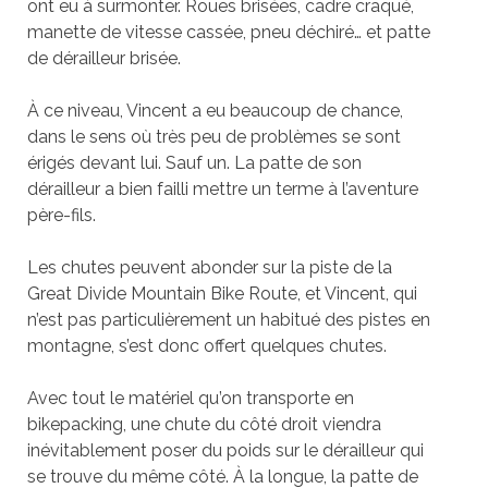
ont eu à surmonter. Roues brisées, cadre craqué,
manette de vitesse cassé
e, pneu d
é
chir
é… et patte
de dérailleur brisé
e.
À ce niveau, Vincent a eu beaucoup de chance,
dans le sens o
ù
très peu de problèmes se sont
érigés devant lui. Sauf un. La patte de son
dérailleur a bien failli mettre un terme à l’aventure
père-fils.
Les chutes peuvent abonder sur la piste de la
Great Divide Mountain Bike Route, et Vincent, qui
n’est pas particulièrement un habitué des pistes en
montagne, s’est donc offert quelques chutes.
Avec tout le maté
riel qu
’on transporte en
bikepacking, une chute du côté droit viendra
inévitablement poser du poids sur le dérailleur qui
se trouve du même côté. À la longue, la patte de