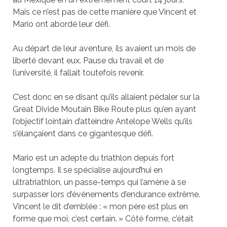
Mais ce n’est pas de cette manière que Vincent et
Mario ont abordé leur dé
fi.
Au départ de leur aventure, ils avaient un mois de
liberté devant eux. Pause du travail et de
l’université, il fallait toutefois revenir.
C’est donc en se disant qu’ils allaient pédaler sur la
Great Divide Moutain Bike Route plus qu’en ayant
l’objectif lointain d’atteindre Antelope Wells qu’ils
s’élan
ç
aient dans ce gigantesque dé
fi.
Mario est un adepte du triathlon depuis fort
longtemps. Il se spécialise aujourd’hui en
ultra
triathlon
, un passe-temps
qui l’amène à se
surpasser lors d’événements d’endurance extrême.
Vincent le dit d’emblée :
«
mon père est plus en
forme que moi, c’est certain.
»
Côté forme, c’était