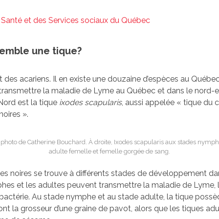
a Santé et des Services sociaux du Québec
semble une tique?
t des acariens. Il en existe une douzaine d’espèces au Québec
 transmettre la maladie de Lyme au Québec et dans le nord-e
Nord est la tique
ixodes scapularis
, aussi appelée « tique du 
noires ».
photo de Catherine Bouchard. À droite, Ixodes scapularis aux stades nymph
adulte femelle et femelle gorgée de sang.
tes noires se trouve à différents stades de développement dan
hes et les adultes peuvent transmettre la maladie de Lyme, l
 bactérie. Au stade nymphe et au stade adulte, la tique possè
t la grosseur d’une graine de pavot, alors que les tiques adu