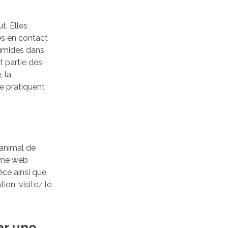
t. Elles
es en contact
humides dans
t partie des
, la
se pratiquent
 animal de
rme web
èce ainsi que
tion, visitez le
ar une