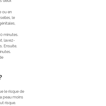
es deux
e ou en
selles, le
génitales,
0 minutes.
t, lavez-
. Ensuite,
nutes.
de
?
ue le risque de
 la peau moins
ut risque.