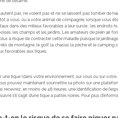
aine de sésame.
sautent pas, ne volent pas et ne se laissent pas tomber de hau
utôt à vous, ou à votre animal de compagnie, lorsque vous êt
aux dans des milieux favorables à leur survie : les endroits 
 boisés, les champs et les jardins. Les amateurs de plein air fon
plus à risque de contracter cette maladie puisque le jardinage
vélo de montagne, le golf, la chasse, la pêche et le camping 
ux favorables aux tiques.
z une tique (dans votre environnement, sur vous ou sur votre
ous pouvez maintenant soumettre sa photo sur une platefo
us recevrez, en moins de 48 heures, une identification de l’esp
uivre s’il s’agit d’une tique à pattes noires. Pour plus d’informa
-t-on le risque de se faire piquer p