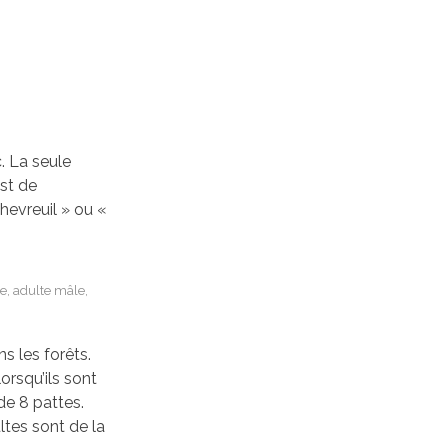
. La seule
st de
chevreuil » ou «
e, adulte mâle,
s les forêts.
orsqu’ils sont
de 8 pattes.
ltes sont de la