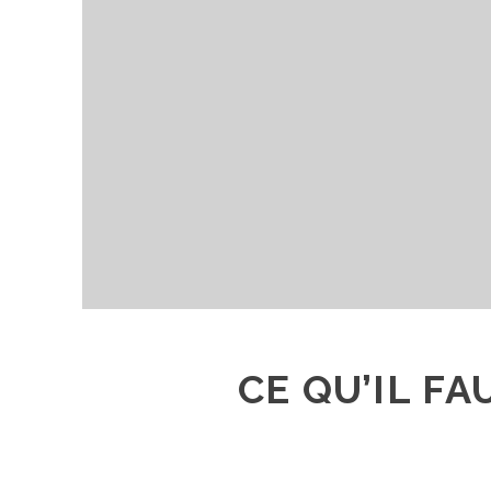
CE QU’IL F