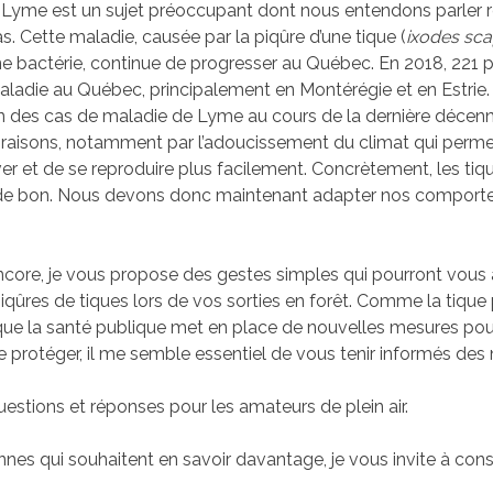
 Lyme est un sujet préoccupant dont nous entendons parler 
s. Cette maladie, causée par la piqûre d’une tique (
ixodes sca
ne bactérie, continue de progresser au Québec. En 2018, 221 
aladie au Québec, principalement en Montérégie et en Estrie.
 des cas de maladie de Lyme au cours de la dernière décenni
s raisons, notamment par l’adoucissement du climat qui perme
iver et de se reproduire plus facilement. Concrètement, les tiq
e bon. Nous devons donc maintenant adapter nos comport
core, je vous propose des gestes simples qui pourront vous 
iqûres de tiques lors de vos sorties en forêt. Comme la tique
et que la santé publique met en place de nouvelles mesures pour
e protéger, il me semble essentiel de vous tenir informés des
uestions et réponses pour les amateurs de plein air.
nes qui souhaitent en savoir davantage, je vous invite à consu