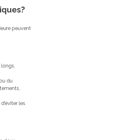
tiques?
rieure peuvent
 longs,
 ou du
êtements,
d’éviter les