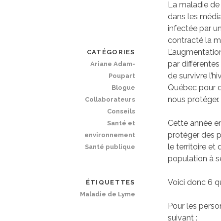
La maladie de
dans les média
infectée par u
contracté la m
L’augmentation
CATÉGORIES
par différente
Ariane Adam-
de survivre l’h
Poupart
Québec pour d
Blogue
nous protéger.
Collaborateurs
Conseils
Cette année en
Santé et
protéger des p
environnement
le territoire 
Santé publique
population à s
Voici donc 6 q
ÉTIQUETTES
Maladie de Lyme
Pour les person
suivant :