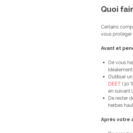
Quoi fai
Certains compo
vous protéger 
Avant et pend
De vous hab
idéalement 
D’utiliser 
DEET
(30 %
en suivant l
De rester de
herbes hau
Après votre a