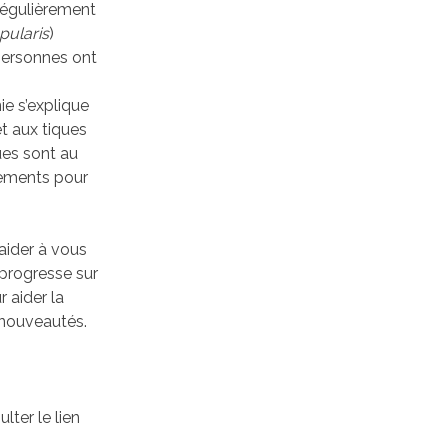
régulièrement
pularis
)
personnes ont
e s’explique
t aux tiques
ues sont au
ements pour
aider à vous
 progresse sur
 aider la
 nouveautés.
lter le lien