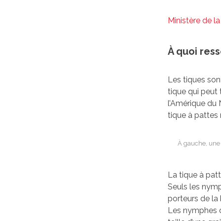
Ministère de l
À quoi res
Les tiques son
tique qui peut
l’Amérique du 
tique à pattes 
À gauche, une 
La tique à pat
Seuls les nymp
porteurs de la
Les nymphes on