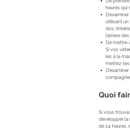
De prendre
heures qui s
D’examiner 
utilisant u
dos, l’intér
l’arrière de
De mettre 
Si vos vête
les à la ma
mettez-les
D’examiner 
compagnie, 
Quoi fai
Si vous trouvez
développer la 
de 24 heures, 