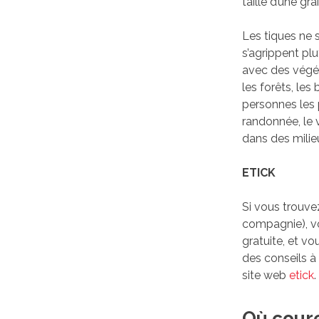
taille d’une gr
Les tiques ne 
s’agrippent pl
avec des végét
les forêts, les
personnes les 
randonnée, le 
dans des milie
ETICK
Si vous trouve
compagnie), v
gratuite, et vo
des conseils à s
site web
etick
.
Où coure