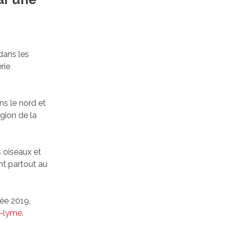
dans les
rie
ns le nord et
égion de la
 oiseaux et
nt partout au
née 2019,
e-lyme
.