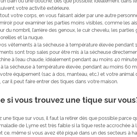
 un bain ou une douche, dès que possible, idéalement dans l
uivent votre activité extérieure.
tout votre corps, en vous faisant aider par une autre personn
n miroir pour examiner les parties moins visibles, comme les ais
ieur du nombril, l’arrière des genoux, le cuir chevelu, les parties 
s oreilles et la nuque.
vos vêtements à la sécheuse à température élevée pendant 1
ments sont trop sales pour être mis à la sécheuse directemen
chine à l’eau chaude, idéalement pendant au moins 40 minutes
 à la sécheuse à température élevée, pendant au moins 60 mi
votre équipement (sac à dos, manteau, etc.) et votre animal 
car il peut faire entrer des tiques dans votre maison.
re si vous trouvez une tique sur vous
 une tique sur vous, il faut la retirer dès que possible parce q
maladie de Lyme est très faible si la tique reste accrochée à
et ce, même si vous avez été piqué dans un des secteurs à ha